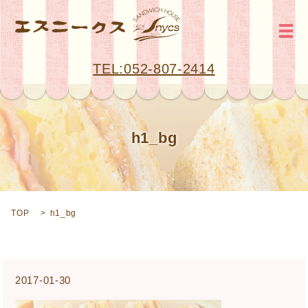
メ
TEL:052-807-2414
h1_bg
TOP
h1_bg
2017-01-30